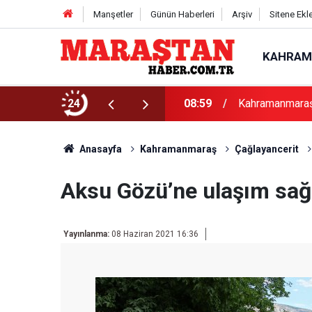
Manşetler
Günün Haberleri
Arşiv
Sitene Ekl
KAHRAM
lu İki Programla Devam Edecek
24
08:59
Kahramanmaraş u
Anasayfa
Kahramanmaraş
Çağlayancerit
Aksu Gözü’ne ulaşım sağl
Yayınlanma:
08 Haziran 2021 16:36