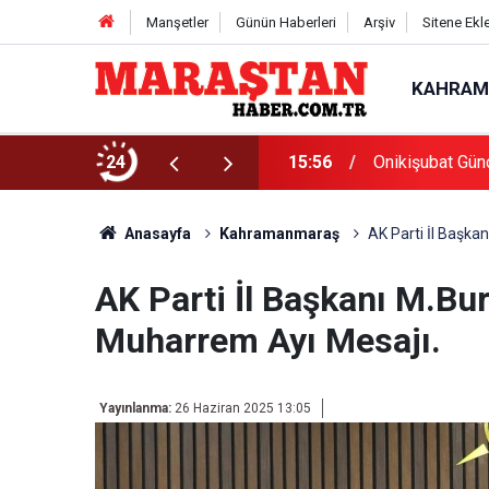
Manşetler
Günün Haberleri
Arşiv
Sitene Ekl
KAHRAM
Başvurularında Son Gün 7 Ağustos
24
15:56
Onikişubat Gün
Anasayfa
Kahramanmaraş
AK Parti İl Başkan
AK Parti İl Başkanı M.Bur
Muharrem Ayı Mesajı.
Yayınlanma:
26 Haziran 2025 13:05