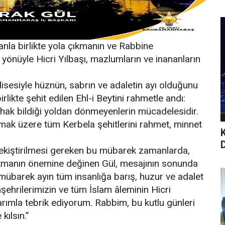
anla birlikte yola çıkmanın ve Rabbine
önüyle Hicri Yılbaşı, mazlumların ve inananların
esiyle hüznün, sabrın ve adaletin ayı olduğunu
likte şehit edilen Ehl-i Beytini rahmetle andı:
, hak bildiği yoldan dönmeyenlerin mücadelesidir.
mak üzere tüm Kerbela şehitlerini rahmet, minnet
pekiştirilmesi gereken bu mübarek zamanlarda,
kmanın önemine değinen Gül, mesajının sonunda
 mübarek ayın tüm insanlığa barış, huzur ve adalet
şehrilerimizin ve tüm İslam âleminin Hicri
arımla tebrik ediyorum. Rabbim, bu kutlu günleri
kılsın.”