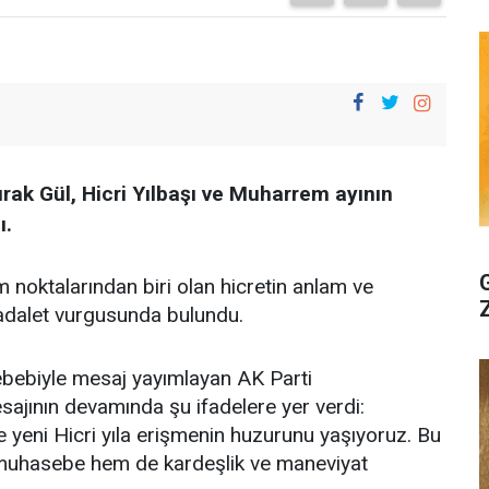
ak Gül, Hicri Yılbaşı ve Muharrem ayının
ı.
 noktalarından biri olan hicretin anlam ve
e adalet vurgusunda bulundu.
sebebiyle mesaj yayımlayan AK Parti
jının devamında şu ifadelere yer verdi:
 yeni Hicri yıla erişmenin huzurunu yaşıyoruz. Bu
ir muhasebe hem de kardeşlik ve maneviyat