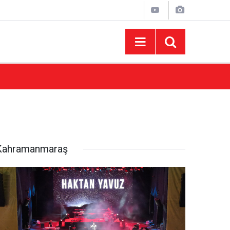
15:43
AFUM Ağustos Fuarı'nda Yener Bulut ve Hakt
Kahramanmaraş