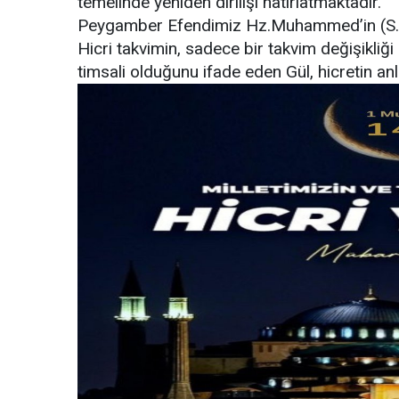
temelinde yeniden dirilişi hatırlatmaktadır.”
Peygamber Efendimiz Hz.Muhammed’in (S.A.
Hicri takvimin, sadece bir takvim değişikliğ
timsali olduğunu ifade eden Gül, hicretin an