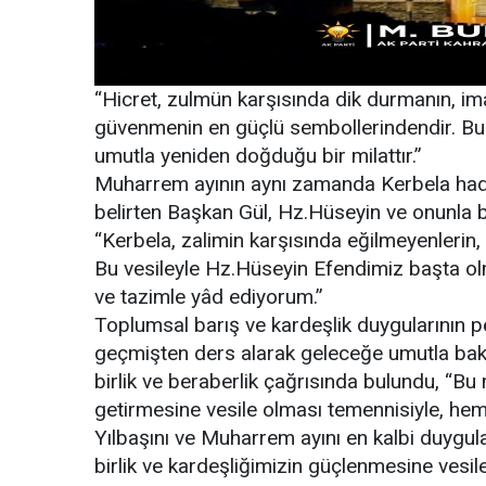
“Hicret, zulmün karşısında dik durmanın, im
güvenmenin en güçlü sembollerindendir. Bu y
umutla yeniden doğduğu bir milattır.”
Muharrem ayının aynı zamanda Kerbela hadis
belirten Başkan Gül, Hz.Hüseyin ve onunla bir
“Kerbela, zalimin karşısında eğilmeyenlerin
Bu vesileyle Hz.Hüseyin Efendimiz başta ol
ve tazimle yâd ediyorum.”
Toplumsal barış ve kardeşlik duygularının 
geçmişten ders alarak geleceğe umutla ba
birlik ve beraberlik çağrısında bulundu, “Bu
getirmesine vesile olması temennisiyle, hem
Yılbaşını ve Muharrem ayını en kalbi duygul
birlik ve kardeşliğimizin güçlenmesine vesile 