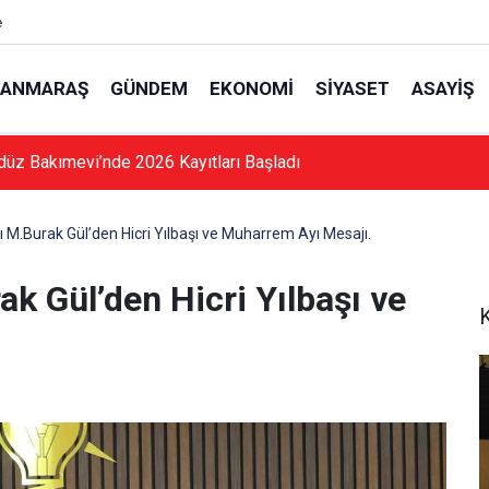
e
ANMARAŞ
GÜNDEM
EKONOMI
SIYASET
ASAYIŞ
düz Bakımevi’nde 2026 Kayıtları Başladı
ı M.Burak Gül’den Hicri Yılbaşı ve Muharrem Ayı Mesajı.
ak Gül’den Hicri Yılbaşı ve