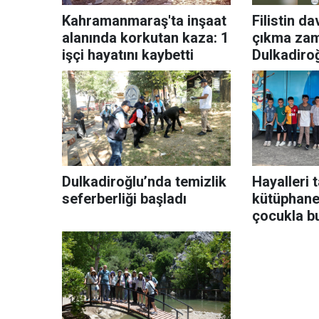
Kahramanmaraş'ta inşaat
Filistin d
alanında korkutan kaza: 1
çıkma zam
işçi hayatını kaybetti
Dulkadiroğ
dayanışma
Dulkadiroğlu’nda temizlik
Hayalleri 
seferberliği başladı
kütüphane,
çocukla b