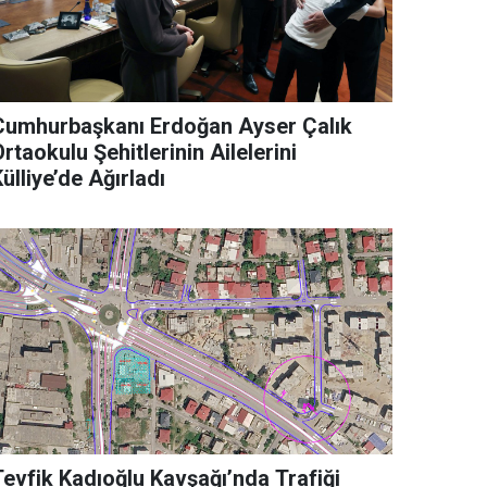
Cumhurbaşkanı Erdoğan Ayser Çalık
rtaokulu Şehitlerinin Ailelerini
ülliye’de Ağırladı
Tevfik Kadıoğlu Kavşağı’nda Trafiği