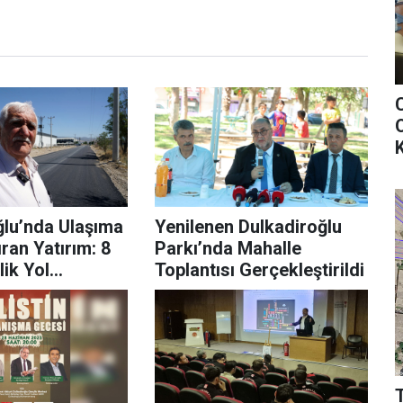
O
K
ğlu’nda Ulaşıma
Yenilenen Dulkadiroğlu
ran Yatırım: 8
Parkı’nda Mahalle
lik Yol
Toplantısı Gerçekleştirildi
dı