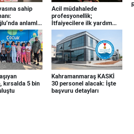
avasına sahip
Acil müdahalede
anı:
profesyonellik;
lu’nda anlamlı
İtfaiyecilere ilk yardım
 gecesi
eğitimi verildi
taşıyan
Kahramanmaraş KASKİ
 kırsalda 5 bin
30 personel alacak: İşte
uluştu
başvuru detayları