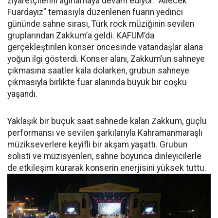
ziyaretçilerini ağırlamaya devam ediyor. “Ailecek
Fuardayız” temasıyla düzenlenen fuarın yedinci
gününde sahne sırası, Türk rock müziğinin sevilen
gruplarından Zakkum’a geldi. KAFUM’da
gerçekleştirilen konser öncesinde vatandaşlar alana
yoğun ilgi gösterdi. Konser alanı, Zakkum’un sahneye
çıkmasına saatler kala dolarken, grubun sahneye
çıkmasıyla birlikte fuar alanında büyük bir coşku
yaşandı.
Yaklaşık bir buçuk saat sahnede kalan Zakkum, güçlü
performansı ve sevilen şarkılarıyla Kahramanmaraşlı
müzikseverlere keyifli bir akşam yaşattı. Grubun
solisti ve müzisyenleri, sahne boyunca dinleyicilerle
de etkileşim kurarak konserin enerjisini yüksek tuttu.